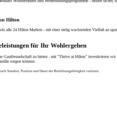
ntales Wohlbefinden und Weiterbildungsprogramme - stellen sicher, das
on Hilton
lz alle 24 Hilton Marken - mit einer stetig wachsenden Vielfalt an spa
eleistungen für Ihr Wohlergehen
 Gastfreundschaft zu bieten - mit "Thrive at Hilton" investivieren wi
Familie sorgen können.
ch Standort, Position und Dauer der Betriebszugehörigkeit variieren.