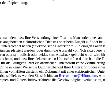
r den Papierantrag.
nverstanden, dass Ihre Verwendung einer Tastatur, Maus oder eines ande
ns angebotenen elektronischen Dienstes oder beim Zugriff auf oder b
lich unterzeichnet hätten ("elektronische Unterschrift"). In einigen Fäll
gungen platziert werden, oder durch die Auswahl von "Ich akzeptiere" m
ahren oder symbolisch oder beides zum Ausdruck gebracht wird, wird hi
eichnen, und dass Ihre elektronischen Unterschriften dadurch an die
ür die Gültigkeit Ihrer elektronischen Unterschrift keine Zertifizierung
ritte in keiner Weise die Durchsetzbarkeit Ihrer Unterschrift oder ein
tlinien von Hilton darstellt, ein Dokument mit einer elektronischen Un
abzuschließen, wenden Sie sich bitte an
Recruitment@Hilton.com
, wen
Papier- und Unterschriftsverfahrens die Geschwindigkeit verlangsamt, m