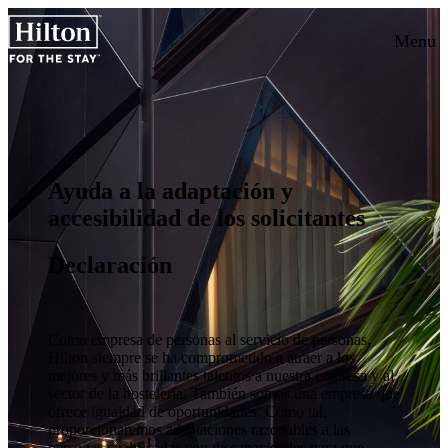
Menu
Ayuda a la adaptación y
accesibilidad de los solicitantes
Declaración
Como empresa de personas al servicio de personas,
Hilton siempre se ha comprometido a atraer a los
mejores y más brillantes talentos a nuestra empresa y al
sector de la hostelería. También somos una empresa que
ofrece igualdad de oportunidades. Como tal,
proporcionaremos adaptaciones razonables a las
personas cualificadas con discapacidades para que