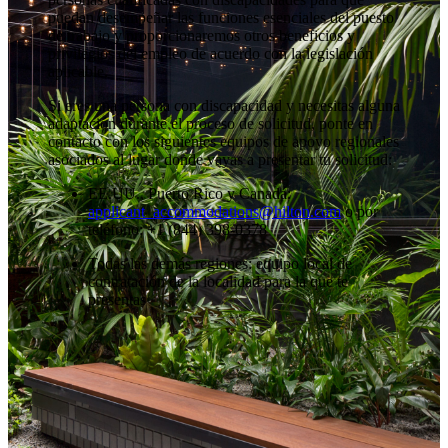
puedan desempeñar las funciones esenciales del puesto
de trabajo y proporcionaremos otros beneficios y
privilegios del empleo de acuerdo con la legislación
aplicable.
Si eres una persona con discapacidad y necesitas alguna
adaptación durante el proceso de solicitud, ponte en
contacto con los siguientes equipos de apoyo regionales
asociados al lugar donde vayas a presentar tu solicitud:
EE.UU., Puerto Rico y Canadá:
applicant_accommodations@hilton.com
o por
teléfono: +1 (844) 398-0378
Todas las demás regiones: equipo local de
contratación de la localidad para la que te
presentas