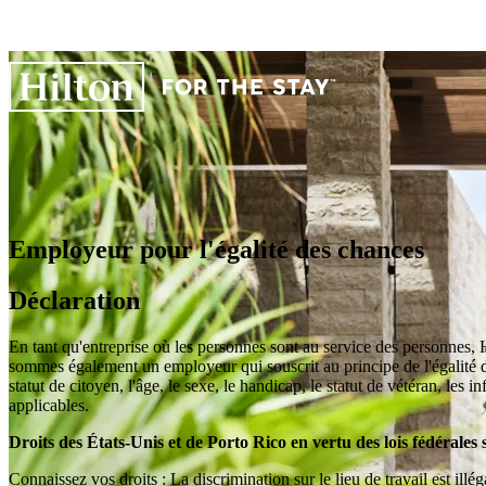
Employeur pour l'égalité des chances
Déclaration
En tant qu'entreprise où les personnes sont au service des personnes, Hilt
sommes également un employeur qui souscrit au principe de l'égalité des 
statut de citoyen, l'âge, le sexe, le handicap, le statut de vétéran, le
applicables.
Droits des États-Unis et de Porto Rico en vertu des lois fédérales s
Connaissez vos droits : La discrimination sur le lieu de travail est illég