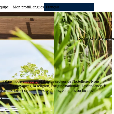
équipe
Mon profil
Langues
Français
Menu
Recherche d’emploi
ents dans notre entreprise et dans le secteur de l'hôtellerie. Nous
ur, les croyances, la religion, l'origine nationale, l'ascendance, le
ément aux lois et ordonnances fédérales, étatiques ou locales