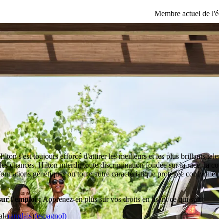
Membre actuel de l'
on s'est toujours efforcé d'attirer les meilleurs et les plus brillants tal
chances. Hilton interdit toute discrimination fondée sur la race, la coule
s informations génétiques ou toute autre caractéristique protégée conform
ur l'emploi :
Apprenez-en plus sur vos droits en lisant ce qui suit :
ale
(anglais
)
(espagnol)