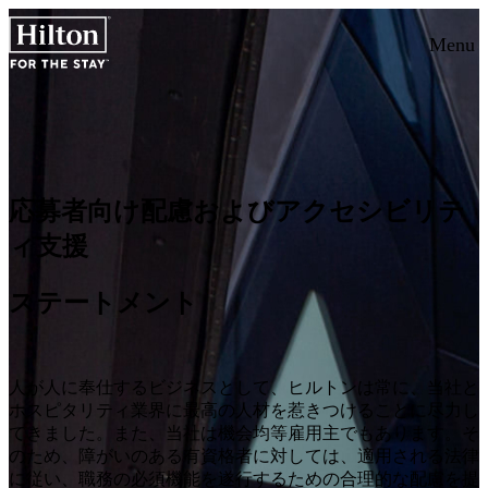
Menu
応募者向け配慮およびアクセシビリテ
ィ支援
ステートメント
人が人に奉仕するビジネスとして、ヒルトンは常に、当社と
ホスピタリティ業界に最高の人材を惹きつけることに尽力し
てきました。また、当社は機会均等雇用主でもあります。そ
のため、障がいのある有資格者に対しては、適用される法律
に従い、職務の必須機能を遂行するための合理的な配慮を提