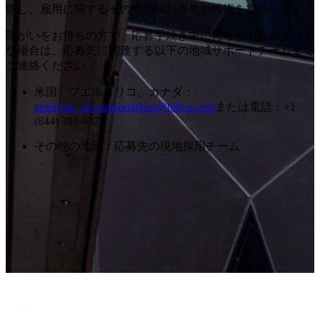
供し、雇用に関するその他の福利厚生や特権を提供します。
障がいをお持ちの方で、応募手続き中に何らかの配慮が必要
な場合は、応募先に関連する以下の地域サポートチームまで
ご連絡ください：
米国、プエルトリコ、カナダ：
applicant_accommodations@hilton.com
または電話：+1
(844) 398-0378
その他の地域：応募先の現地採用チーム