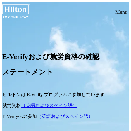
Menu
E‑Verifyおよび就労資格の確認
ステートメント
ヒルトンは E‑Verify プログラムに参加しています：
就労資格
（英語およびスペイン語）
E-Verifyへの参加
（英語およびスペイン語）