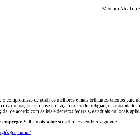
Membro Atual da 
o compromisso de atrair os melhores e mais brilhantes talentos para 
iscriminação com base em raça, cor, credo, religião, nacionalidade, asc
ida, de acordo com as leis e decretos federais, estaduais ou locais aplic
de emprego:
Saiba mais sobre seus direitos lendo o seguinte:
nglês
)
(espanhol
)