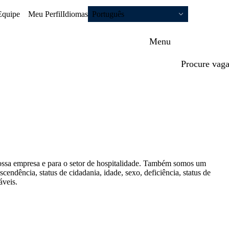
Equipe
Meu Perfil
Idiomas
Português
Menu
Procure vag
nossa empresa e para o setor de hospitalidade. Também somos um
endência, status de cidadania, idade, sexo, deficiência, status de
áveis.