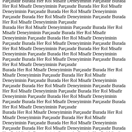
Parçasıdır
Burada Her Rol Misafir Deneyiminin Parçasıdır
Burada
Her Rol Misafir Deneyiminin Parçasıdır
Burada Her Rol Misafir
Deneyiminin Parçasıdır
Burada Her Rol Misafir Deneyiminin
Parçasıdır
Burada Her Rol Misafir Deneyiminin Parçasıdır
Burada
Her Rol Misafir Deneyiminin Parçasıdır
Burada Her Rol Misafir Deneyiminin Parçasıdır
Burada Her Rol
Misafir Deneyiminin Parçasıdır
Burada Her Rol Misafir
Deneyiminin Parçasıdır
Burada Her Rol Misafir Deneyiminin
Parçasıdır
Burada Her Rol Misafir Deneyiminin Parçasıdır
Burada
Her Rol Misafir Deneyiminin Parçasıdır
Burada Her Rol Misafir
Deneyiminin Parçasıdır
Burada Her Rol Misafir Deneyiminin
Parçasıdır
Burada Her Rol Misafir Deneyiminin Parçasıdır
Burada
Her Rol Misafir Deneyiminin Parçasıdır
Burada Her Rol Misafir Deneyiminin Parçasıdır
Burada Her Rol
Misafir Deneyiminin Parçasıdır
Burada Her Rol Misafir
Deneyiminin Parçasıdır
Burada Her Rol Misafir Deneyiminin
Parçasıdır
Burada Her Rol Misafir Deneyiminin Parçasıdır
Burada
Her Rol Misafir Deneyiminin Parçasıdır
Burada Her Rol Misafir
Deneyiminin Parçasıdır
Burada Her Rol Misafir Deneyiminin
Parçasıdır
Burada Her Rol Misafir Deneyiminin Parçasıdır
Burada
Her Rol Misafir Deneyiminin Parçasıdır
Burada Her Rol Misafir Deneyiminin Parçasıdır
Burada Her Rol
Misafir Deneyiminin Parçasıdır
Burada Her Rol Misafir
Deneyiminin Parçasıdır
Burada Her Rol Misafir Deneyiminin
Parçasıdır
Burada Her Rol Misafir Deneyiminin Parçasıdır
Burada