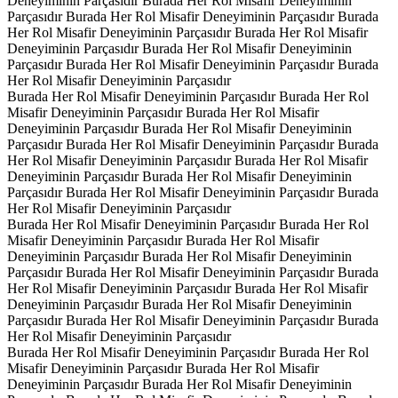
Deneyiminin Parçasıdır
Burada Her Rol Misafir Deneyiminin
Parçasıdır
Burada Her Rol Misafir Deneyiminin Parçasıdır
Burada
Her Rol Misafir Deneyiminin Parçasıdır
Burada Her Rol Misafir
Deneyiminin Parçasıdır
Burada Her Rol Misafir Deneyiminin
Parçasıdır
Burada Her Rol Misafir Deneyiminin Parçasıdır
Burada
Her Rol Misafir Deneyiminin Parçasıdır
Burada Her Rol Misafir Deneyiminin Parçasıdır
Burada Her Rol
Misafir Deneyiminin Parçasıdır
Burada Her Rol Misafir
Deneyiminin Parçasıdır
Burada Her Rol Misafir Deneyiminin
Parçasıdır
Burada Her Rol Misafir Deneyiminin Parçasıdır
Burada
Her Rol Misafir Deneyiminin Parçasıdır
Burada Her Rol Misafir
Deneyiminin Parçasıdır
Burada Her Rol Misafir Deneyiminin
Parçasıdır
Burada Her Rol Misafir Deneyiminin Parçasıdır
Burada
Her Rol Misafir Deneyiminin Parçasıdır
Burada Her Rol Misafir Deneyiminin Parçasıdır
Burada Her Rol
Misafir Deneyiminin Parçasıdır
Burada Her Rol Misafir
Deneyiminin Parçasıdır
Burada Her Rol Misafir Deneyiminin
Parçasıdır
Burada Her Rol Misafir Deneyiminin Parçasıdır
Burada
Her Rol Misafir Deneyiminin Parçasıdır
Burada Her Rol Misafir
Deneyiminin Parçasıdır
Burada Her Rol Misafir Deneyiminin
Parçasıdır
Burada Her Rol Misafir Deneyiminin Parçasıdır
Burada
Her Rol Misafir Deneyiminin Parçasıdır
Burada Her Rol Misafir Deneyiminin Parçasıdır
Burada Her Rol
Misafir Deneyiminin Parçasıdır
Burada Her Rol Misafir
Deneyiminin Parçasıdır
Burada Her Rol Misafir Deneyiminin