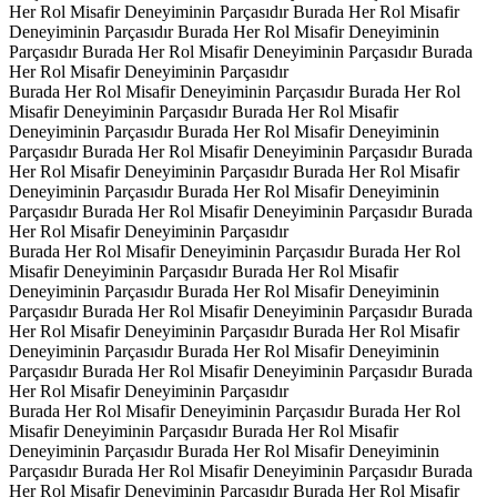
Her Rol Misafir Deneyiminin Parçasıdır
Burada Her Rol Misafir
Deneyiminin Parçasıdır
Burada Her Rol Misafir Deneyiminin
Parçasıdır
Burada Her Rol Misafir Deneyiminin Parçasıdır
Burada
Her Rol Misafir Deneyiminin Parçasıdır
Burada Her Rol Misafir Deneyiminin Parçasıdır
Burada Her Rol
Misafir Deneyiminin Parçasıdır
Burada Her Rol Misafir
Deneyiminin Parçasıdır
Burada Her Rol Misafir Deneyiminin
Parçasıdır
Burada Her Rol Misafir Deneyiminin Parçasıdır
Burada
Her Rol Misafir Deneyiminin Parçasıdır
Burada Her Rol Misafir
Deneyiminin Parçasıdır
Burada Her Rol Misafir Deneyiminin
Parçasıdır
Burada Her Rol Misafir Deneyiminin Parçasıdır
Burada
Her Rol Misafir Deneyiminin Parçasıdır
Burada Her Rol Misafir Deneyiminin Parçasıdır
Burada Her Rol
Misafir Deneyiminin Parçasıdır
Burada Her Rol Misafir
Deneyiminin Parçasıdır
Burada Her Rol Misafir Deneyiminin
Parçasıdır
Burada Her Rol Misafir Deneyiminin Parçasıdır
Burada
Her Rol Misafir Deneyiminin Parçasıdır
Burada Her Rol Misafir
Deneyiminin Parçasıdır
Burada Her Rol Misafir Deneyiminin
Parçasıdır
Burada Her Rol Misafir Deneyiminin Parçasıdır
Burada
Her Rol Misafir Deneyiminin Parçasıdır
Burada Her Rol Misafir Deneyiminin Parçasıdır
Burada Her Rol
Misafir Deneyiminin Parçasıdır
Burada Her Rol Misafir
Deneyiminin Parçasıdır
Burada Her Rol Misafir Deneyiminin
Parçasıdır
Burada Her Rol Misafir Deneyiminin Parçasıdır
Burada
Her Rol Misafir Deneyiminin Parçasıdır
Burada Her Rol Misafir