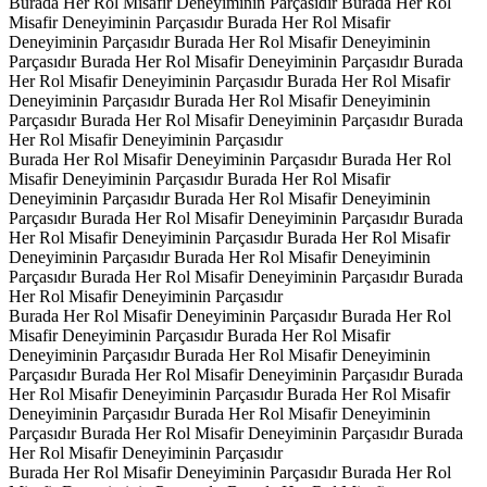
Burada Her Rol Misafir Deneyiminin Parçasıdır
Burada Her Rol
Misafir Deneyiminin Parçasıdır
Burada Her Rol Misafir
Deneyiminin Parçasıdır
Burada Her Rol Misafir Deneyiminin
Parçasıdır
Burada Her Rol Misafir Deneyiminin Parçasıdır
Burada
Her Rol Misafir Deneyiminin Parçasıdır
Burada Her Rol Misafir
Deneyiminin Parçasıdır
Burada Her Rol Misafir Deneyiminin
Parçasıdır
Burada Her Rol Misafir Deneyiminin Parçasıdır
Burada
Her Rol Misafir Deneyiminin Parçasıdır
Burada Her Rol Misafir Deneyiminin Parçasıdır
Burada Her Rol
Misafir Deneyiminin Parçasıdır
Burada Her Rol Misafir
Deneyiminin Parçasıdır
Burada Her Rol Misafir Deneyiminin
Parçasıdır
Burada Her Rol Misafir Deneyiminin Parçasıdır
Burada
Her Rol Misafir Deneyiminin Parçasıdır
Burada Her Rol Misafir
Deneyiminin Parçasıdır
Burada Her Rol Misafir Deneyiminin
Parçasıdır
Burada Her Rol Misafir Deneyiminin Parçasıdır
Burada
Her Rol Misafir Deneyiminin Parçasıdır
Burada Her Rol Misafir Deneyiminin Parçasıdır
Burada Her Rol
Misafir Deneyiminin Parçasıdır
Burada Her Rol Misafir
Deneyiminin Parçasıdır
Burada Her Rol Misafir Deneyiminin
Parçasıdır
Burada Her Rol Misafir Deneyiminin Parçasıdır
Burada
Her Rol Misafir Deneyiminin Parçasıdır
Burada Her Rol Misafir
Deneyiminin Parçasıdır
Burada Her Rol Misafir Deneyiminin
Parçasıdır
Burada Her Rol Misafir Deneyiminin Parçasıdır
Burada
Her Rol Misafir Deneyiminin Parçasıdır
Burada Her Rol Misafir Deneyiminin Parçasıdır
Burada Her Rol