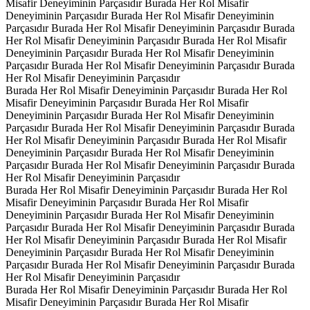
Misafir Deneyiminin Parçasıdır
Burada Her Rol Misafir
Deneyiminin Parçasıdır
Burada Her Rol Misafir Deneyiminin
Parçasıdır
Burada Her Rol Misafir Deneyiminin Parçasıdır
Burada
Her Rol Misafir Deneyiminin Parçasıdır
Burada Her Rol Misafir
Deneyiminin Parçasıdır
Burada Her Rol Misafir Deneyiminin
Parçasıdır
Burada Her Rol Misafir Deneyiminin Parçasıdır
Burada
Her Rol Misafir Deneyiminin Parçasıdır
Burada Her Rol Misafir Deneyiminin Parçasıdır
Burada Her Rol
Misafir Deneyiminin Parçasıdır
Burada Her Rol Misafir
Deneyiminin Parçasıdır
Burada Her Rol Misafir Deneyiminin
Parçasıdır
Burada Her Rol Misafir Deneyiminin Parçasıdır
Burada
Her Rol Misafir Deneyiminin Parçasıdır
Burada Her Rol Misafir
Deneyiminin Parçasıdır
Burada Her Rol Misafir Deneyiminin
Parçasıdır
Burada Her Rol Misafir Deneyiminin Parçasıdır
Burada
Her Rol Misafir Deneyiminin Parçasıdır
Burada Her Rol Misafir Deneyiminin Parçasıdır
Burada Her Rol
Misafir Deneyiminin Parçasıdır
Burada Her Rol Misafir
Deneyiminin Parçasıdır
Burada Her Rol Misafir Deneyiminin
Parçasıdır
Burada Her Rol Misafir Deneyiminin Parçasıdır
Burada
Her Rol Misafir Deneyiminin Parçasıdır
Burada Her Rol Misafir
Deneyiminin Parçasıdır
Burada Her Rol Misafir Deneyiminin
Parçasıdır
Burada Her Rol Misafir Deneyiminin Parçasıdır
Burada
Her Rol Misafir Deneyiminin Parçasıdır
Burada Her Rol Misafir Deneyiminin Parçasıdır
Burada Her Rol
Misafir Deneyiminin Parçasıdır
Burada Her Rol Misafir