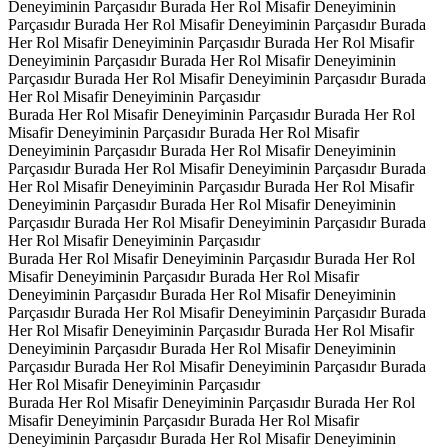
Deneyiminin Parçasıdır
Burada Her Rol Misafir Deneyiminin
Parçasıdır
Burada Her Rol Misafir Deneyiminin Parçasıdır
Burada
Her Rol Misafir Deneyiminin Parçasıdır
Burada Her Rol Misafir
Deneyiminin Parçasıdır
Burada Her Rol Misafir Deneyiminin
Parçasıdır
Burada Her Rol Misafir Deneyiminin Parçasıdır
Burada
Her Rol Misafir Deneyiminin Parçasıdır
Burada Her Rol Misafir Deneyiminin Parçasıdır
Burada Her Rol
Misafir Deneyiminin Parçasıdır
Burada Her Rol Misafir
Deneyiminin Parçasıdır
Burada Her Rol Misafir Deneyiminin
Parçasıdır
Burada Her Rol Misafir Deneyiminin Parçasıdır
Burada
Her Rol Misafir Deneyiminin Parçasıdır
Burada Her Rol Misafir
Deneyiminin Parçasıdır
Burada Her Rol Misafir Deneyiminin
Parçasıdır
Burada Her Rol Misafir Deneyiminin Parçasıdır
Burada
Her Rol Misafir Deneyiminin Parçasıdır
Burada Her Rol Misafir Deneyiminin Parçasıdır
Burada Her Rol
Misafir Deneyiminin Parçasıdır
Burada Her Rol Misafir
Deneyiminin Parçasıdır
Burada Her Rol Misafir Deneyiminin
Parçasıdır
Burada Her Rol Misafir Deneyiminin Parçasıdır
Burada
Her Rol Misafir Deneyiminin Parçasıdır
Burada Her Rol Misafir
Deneyiminin Parçasıdır
Burada Her Rol Misafir Deneyiminin
Parçasıdır
Burada Her Rol Misafir Deneyiminin Parçasıdır
Burada
Her Rol Misafir Deneyiminin Parçasıdır
Burada Her Rol Misafir Deneyiminin Parçasıdır
Burada Her Rol
Misafir Deneyiminin Parçasıdır
Burada Her Rol Misafir
Deneyiminin Parçasıdır
Burada Her Rol Misafir Deneyiminin