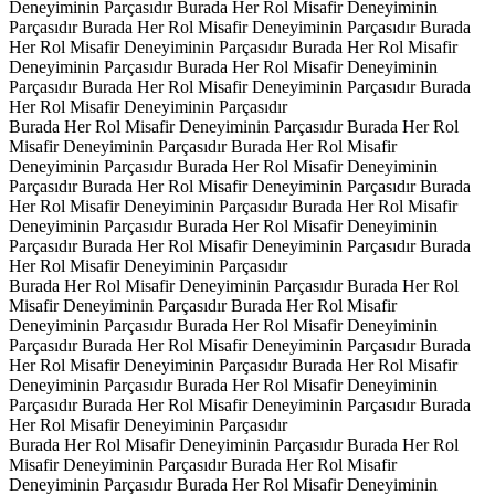
Deneyiminin Parçasıdır
Burada Her Rol Misafir Deneyiminin
Parçasıdır
Burada Her Rol Misafir Deneyiminin Parçasıdır
Burada
Her Rol Misafir Deneyiminin Parçasıdır
Burada Her Rol Misafir
Deneyiminin Parçasıdır
Burada Her Rol Misafir Deneyiminin
Parçasıdır
Burada Her Rol Misafir Deneyiminin Parçasıdır
Burada
Her Rol Misafir Deneyiminin Parçasıdır
Burada Her Rol Misafir Deneyiminin Parçasıdır
Burada Her Rol
Misafir Deneyiminin Parçasıdır
Burada Her Rol Misafir
Deneyiminin Parçasıdır
Burada Her Rol Misafir Deneyiminin
Parçasıdır
Burada Her Rol Misafir Deneyiminin Parçasıdır
Burada
Her Rol Misafir Deneyiminin Parçasıdır
Burada Her Rol Misafir
Deneyiminin Parçasıdır
Burada Her Rol Misafir Deneyiminin
Parçasıdır
Burada Her Rol Misafir Deneyiminin Parçasıdır
Burada
Her Rol Misafir Deneyiminin Parçasıdır
Burada Her Rol Misafir Deneyiminin Parçasıdır
Burada Her Rol
Misafir Deneyiminin Parçasıdır
Burada Her Rol Misafir
Deneyiminin Parçasıdır
Burada Her Rol Misafir Deneyiminin
Parçasıdır
Burada Her Rol Misafir Deneyiminin Parçasıdır
Burada
Her Rol Misafir Deneyiminin Parçasıdır
Burada Her Rol Misafir
Deneyiminin Parçasıdır
Burada Her Rol Misafir Deneyiminin
Parçasıdır
Burada Her Rol Misafir Deneyiminin Parçasıdır
Burada
Her Rol Misafir Deneyiminin Parçasıdır
Burada Her Rol Misafir Deneyiminin Parçasıdır
Burada Her Rol
Misafir Deneyiminin Parçasıdır
Burada Her Rol Misafir
Deneyiminin Parçasıdır
Burada Her Rol Misafir Deneyiminin