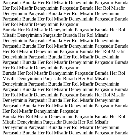
Parçasıdır
Burada Her Rol Misafir Deneyiminin Parçasıdır
Burada
Her Rol Misafir Deneyiminin Parçasıdır
Burada Her Rol Misafir
Deneyiminin Parçasıdır
Burada Her Rol Misafir Deneyiminin
Parçasıdır
Burada Her Rol Misafir Deneyiminin Parçasıdır
Burada
Her Rol Misafir Deneyiminin Parçasıdır
Burada Her Rol Misafir Deneyiminin Parçasıdır
Burada Her Rol
Misafir Deneyiminin Parçasıdır
Burada Her Rol Misafir
Deneyiminin Parçasıdır
Burada Her Rol Misafir Deneyiminin
Parçasıdır
Burada Her Rol Misafir Deneyiminin Parçasıdır
Burada
Her Rol Misafir Deneyiminin Parçasıdır
Burada Her Rol Misafir
Deneyiminin Parçasıdır
Burada Her Rol Misafir Deneyiminin
Parçasıdır
Burada Her Rol Misafir Deneyiminin Parçasıdır
Burada
Her Rol Misafir Deneyiminin Parçasıdır
Burada Her Rol Misafir Deneyiminin Parçasıdır
Burada Her Rol
Misafir Deneyiminin Parçasıdır
Burada Her Rol Misafir
Deneyiminin Parçasıdır
Burada Her Rol Misafir Deneyiminin
Parçasıdır
Burada Her Rol Misafir Deneyiminin Parçasıdır
Burada
Her Rol Misafir Deneyiminin Parçasıdır
Burada Her Rol Misafir
Deneyiminin Parçasıdır
Burada Her Rol Misafir Deneyiminin
Parçasıdır
Burada Her Rol Misafir Deneyiminin Parçasıdır
Burada
Her Rol Misafir Deneyiminin Parçasıdır
Burada Her Rol Misafir Deneyiminin Parçasıdır
Burada Her Rol
Misafir Deneyiminin Parçasıdır
Burada Her Rol Misafir
Deneyiminin Parçasıdır
Burada Her Rol Misafir Deneyiminin
Parçasıdır
Burada Her Rol Misafir Deneyiminin Parçasıdır
Burada