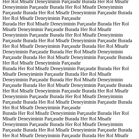
Her Rol Misafir Deneyiminin Parçasıdır
Burada Her Rol Misafir
Deneyiminin Parçasıdır
Burada Her Rol Misafir Deneyiminin
Parçasıdır
Burada Her Rol Misafir Deneyiminin Parçasıdır
Burada
Her Rol Misafir Deneyiminin Parçasıdır
Burada Her Rol Misafir Deneyiminin Parçasıdır
Burada Her Rol
Misafir Deneyiminin Parçasıdır
Burada Her Rol Misafir
Deneyiminin Parçasıdır
Burada Her Rol Misafir Deneyiminin
Parçasıdır
Burada Her Rol Misafir Deneyiminin Parçasıdır
Burada
Her Rol Misafir Deneyiminin Parçasıdır
Burada Her Rol Misafir
Deneyiminin Parçasıdır
Burada Her Rol Misafir Deneyiminin
Parçasıdır
Burada Her Rol Misafir Deneyiminin Parçasıdır
Burada
Her Rol Misafir Deneyiminin Parçasıdır
Burada Her Rol Misafir Deneyiminin Parçasıdır
Burada Her Rol
Misafir Deneyiminin Parçasıdır
Burada Her Rol Misafir
Deneyiminin Parçasıdır
Burada Her Rol Misafir Deneyiminin
Parçasıdır
Burada Her Rol Misafir Deneyiminin Parçasıdır
Burada
Her Rol Misafir Deneyiminin Parçasıdır
Burada Her Rol Misafir
Deneyiminin Parçasıdır
Burada Her Rol Misafir Deneyiminin
Parçasıdır
Burada Her Rol Misafir Deneyiminin Parçasıdır
Burada
Her Rol Misafir Deneyiminin Parçasıdır
Burada Her Rol Misafir Deneyiminin Parçasıdır
Burada Her Rol
Misafir Deneyiminin Parçasıdır
Burada Her Rol Misafir
Deneyiminin Parçasıdır
Burada Her Rol Misafir Deneyiminin
Parçasıdır
Burada Her Rol Misafir Deneyiminin Parçasıdır
Burada
Her Rol Misafir Deneyiminin Parçasıdır
Burada Her Rol Misafir