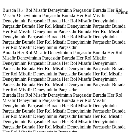
Burada Her Rol Misafir Deneyiminin Parçasıdır
Burada Her Rol
Menu
Misafir Deneyiminin Parçasıdır
Burada Her Rol Misafir
Deneyiminin Parçasıdır
Burada Her Rol Misafir Deneyiminin
Parçasıdır
Burada Her Rol Misafir Deneyiminin Parçasıdır
Burada
Her Rol Misafir Deneyiminin Parçasıdır
Burada Her Rol Misafir
Deneyiminin Parçasıdır
Burada Her Rol Misafir Deneyiminin
Parçasıdır
Burada Her Rol Misafir Deneyiminin Parçasıdır
Burada
Her Rol Misafir Deneyiminin Parçasıdır
Burada Her Rol Misafir Deneyiminin Parçasıdır
Burada Her Rol
Misafir Deneyiminin Parçasıdır
Burada Her Rol Misafir
Deneyiminin Parçasıdır
Burada Her Rol Misafir Deneyiminin
Parçasıdır
Burada Her Rol Misafir Deneyiminin Parçasıdır
Burada
Her Rol Misafir Deneyiminin Parçasıdır
Burada Her Rol Misafir
Deneyiminin Parçasıdır
Burada Her Rol Misafir Deneyiminin
Parçasıdır
Burada Her Rol Misafir Deneyiminin Parçasıdır
Burada
Her Rol Misafir Deneyiminin Parçasıdır
Burada Her Rol Misafir Deneyiminin Parçasıdır
Burada Her Rol
Misafir Deneyiminin Parçasıdır
Burada Her Rol Misafir
Deneyiminin Parçasıdır
Burada Her Rol Misafir Deneyiminin
Parçasıdır
Burada Her Rol Misafir Deneyiminin Parçasıdır
Burada
Her Rol Misafir Deneyiminin Parçasıdır
Burada Her Rol Misafir
Deneyiminin Parçasıdır
Burada Her Rol Misafir Deneyiminin
Parçasıdır
Burada Her Rol Misafir Deneyiminin Parçasıdır
Burada