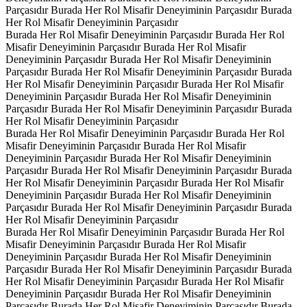
Parçasıdır
Burada Her Rol Misafir Deneyiminin Parçasıdır
Burada
Her Rol Misafir Deneyiminin Parçasıdır
Burada Her Rol Misafir Deneyiminin Parçasıdır
Burada Her Rol
Misafir Deneyiminin Parçasıdır
Burada Her Rol Misafir
Deneyiminin Parçasıdır
Burada Her Rol Misafir Deneyiminin
Parçasıdır
Burada Her Rol Misafir Deneyiminin Parçasıdır
Burada
Her Rol Misafir Deneyiminin Parçasıdır
Burada Her Rol Misafir
Deneyiminin Parçasıdır
Burada Her Rol Misafir Deneyiminin
Parçasıdır
Burada Her Rol Misafir Deneyiminin Parçasıdır
Burada
Her Rol Misafir Deneyiminin Parçasıdır
Burada Her Rol Misafir Deneyiminin Parçasıdır
Burada Her Rol
Misafir Deneyiminin Parçasıdır
Burada Her Rol Misafir
Deneyiminin Parçasıdır
Burada Her Rol Misafir Deneyiminin
Parçasıdır
Burada Her Rol Misafir Deneyiminin Parçasıdır
Burada
Her Rol Misafir Deneyiminin Parçasıdır
Burada Her Rol Misafir
Deneyiminin Parçasıdır
Burada Her Rol Misafir Deneyiminin
Parçasıdır
Burada Her Rol Misafir Deneyiminin Parçasıdır
Burada
Her Rol Misafir Deneyiminin Parçasıdır
Burada Her Rol Misafir Deneyiminin Parçasıdır
Burada Her Rol
Misafir Deneyiminin Parçasıdır
Burada Her Rol Misafir
Deneyiminin Parçasıdır
Burada Her Rol Misafir Deneyiminin
Parçasıdır
Burada Her Rol Misafir Deneyiminin Parçasıdır
Burada
Her Rol Misafir Deneyiminin Parçasıdır
Burada Her Rol Misafir
Deneyiminin Parçasıdır
Burada Her Rol Misafir Deneyiminin
Parçasıdır
Burada Her Rol Misafir Deneyiminin Parçasıdır
Burada