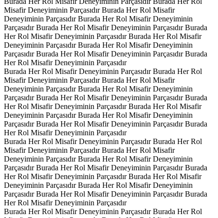
Burada Her Rol Misafir Deneyiminin Parçasıdır
Burada Her Rol
Misafir Deneyiminin Parçasıdır
Burada Her Rol Misafir
Deneyiminin Parçasıdır
Burada Her Rol Misafir Deneyiminin
Parçasıdır
Burada Her Rol Misafir Deneyiminin Parçasıdır
Burada
Her Rol Misafir Deneyiminin Parçasıdır
Burada Her Rol Misafir
Deneyiminin Parçasıdır
Burada Her Rol Misafir Deneyiminin
Parçasıdır
Burada Her Rol Misafir Deneyiminin Parçasıdır
Burada
Her Rol Misafir Deneyiminin Parçasıdır
Burada Her Rol Misafir Deneyiminin Parçasıdır
Burada Her Rol
Misafir Deneyiminin Parçasıdır
Burada Her Rol Misafir
Deneyiminin Parçasıdır
Burada Her Rol Misafir Deneyiminin
Parçasıdır
Burada Her Rol Misafir Deneyiminin Parçasıdır
Burada
Her Rol Misafir Deneyiminin Parçasıdır
Burada Her Rol Misafir
Deneyiminin Parçasıdır
Burada Her Rol Misafir Deneyiminin
Parçasıdır
Burada Her Rol Misafir Deneyiminin Parçasıdır
Burada
Her Rol Misafir Deneyiminin Parçasıdır
Burada Her Rol Misafir Deneyiminin Parçasıdır
Burada Her Rol
Misafir Deneyiminin Parçasıdır
Burada Her Rol Misafir
Deneyiminin Parçasıdır
Burada Her Rol Misafir Deneyiminin
Parçasıdır
Burada Her Rol Misafir Deneyiminin Parçasıdır
Burada
Her Rol Misafir Deneyiminin Parçasıdır
Burada Her Rol Misafir
Deneyiminin Parçasıdır
Burada Her Rol Misafir Deneyiminin
Parçasıdır
Burada Her Rol Misafir Deneyiminin Parçasıdır
Burada
Her Rol Misafir Deneyiminin Parçasıdır
Burada Her Rol Misafir Deneyiminin Parçasıdır
Burada Her Rol