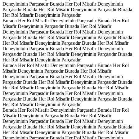
Deneyiminin Parçasıdır
Burada Her Rol Misafir Deneyiminin
Parçasıdır
Burada Her Rol Misafir Deneyiminin Parçasıdır
Burada
Her Rol Misafir Deneyiminin Parçasıdır
Burada Her Rol Misafir Deneyiminin Parçasıdır
Burada Her Rol
Misafir Deneyiminin Parçasıdır
Burada Her Rol Misafir
Deneyiminin Parçasıdır
Burada Her Rol Misafir Deneyiminin
Parçasıdır
Burada Her Rol Misafir Deneyiminin Parçasıdır
Burada
Her Rol Misafir Deneyiminin Parçasıdır
Burada Her Rol Misafir
Deneyiminin Parçasıdır
Burada Her Rol Misafir Deneyiminin
Parçasıdır
Burada Her Rol Misafir Deneyiminin Parçasıdır
Burada
Her Rol Misafir Deneyiminin Parçasıdır
Burada Her Rol Misafir Deneyiminin Parçasıdır
Burada Her Rol
Misafir Deneyiminin Parçasıdır
Burada Her Rol Misafir
Deneyiminin Parçasıdır
Burada Her Rol Misafir Deneyiminin
Parçasıdır
Burada Her Rol Misafir Deneyiminin Parçasıdır
Burada
Her Rol Misafir Deneyiminin Parçasıdır
Burada Her Rol Misafir
Deneyiminin Parçasıdır
Burada Her Rol Misafir Deneyiminin
Parçasıdır
Burada Her Rol Misafir Deneyiminin Parçasıdır
Burada
Her Rol Misafir Deneyiminin Parçasıdır
Burada Her Rol Misafir Deneyiminin Parçasıdır
Burada Her Rol
Misafir Deneyiminin Parçasıdır
Burada Her Rol Misafir
Deneyiminin Parçasıdır
Burada Her Rol Misafir Deneyiminin
Parçasıdır
Burada Her Rol Misafir Deneyiminin Parçasıdır
Burada
Her Rol Misafir Deneyiminin Parçasıdır
Burada Her Rol Misafir
Deneyiminin Parçasıdır
Burada Her Rol Misafir Deneyiminin