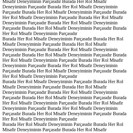
Misafir Deneyiminin Parçasıdır
Burada Her Rol Misafir
Deneyiminin Parçasıdır
Burada Her Rol Misafir Deneyiminin
Parçasıdır
Burada Her Rol Misafir Deneyiminin Parçasıdır
Burada
Her Rol Misafir Deneyiminin Parçasıdır
Burada Her Rol Misafir
Deneyiminin Parçasıdır
Burada Her Rol Misafir Deneyiminin
Parçasıdır
Burada Her Rol Misafir Deneyiminin Parçasıdır
Burada
Her Rol Misafir Deneyiminin Parçasıdır
Burada Her Rol Misafir Deneyiminin Parçasıdır
Burada Her Rol
Misafir Deneyiminin Parçasıdır
Burada Her Rol Misafir
Deneyiminin Parçasıdır
Burada Her Rol Misafir Deneyiminin
Parçasıdır
Burada Her Rol Misafir Deneyiminin Parçasıdır
Burada
Her Rol Misafir Deneyiminin Parçasıdır
Burada Her Rol Misafir
Deneyiminin Parçasıdır
Burada Her Rol Misafir Deneyiminin
Parçasıdır
Burada Her Rol Misafir Deneyiminin Parçasıdır
Burada
Her Rol Misafir Deneyiminin Parçasıdır
Burada Her Rol Misafir Deneyiminin Parçasıdır
Burada Her Rol
Misafir Deneyiminin Parçasıdır
Burada Her Rol Misafir
Deneyiminin Parçasıdır
Burada Her Rol Misafir Deneyiminin
Parçasıdır
Burada Her Rol Misafir Deneyiminin Parçasıdır
Burada
Her Rol Misafir Deneyiminin Parçasıdır
Burada Her Rol Misafir
Deneyiminin Parçasıdır
Burada Her Rol Misafir Deneyiminin
Parçasıdır
Burada Her Rol Misafir Deneyiminin Parçasıdır
Burada
Her Rol Misafir Deneyiminin Parçasıdır
Burada Her Rol Misafir Deneyiminin Parçasıdır
Burada Her Rol
Misafir Deneyiminin Parçasıdır
Burada Her Rol Misafir