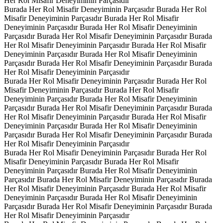
Her Rol Misafir Deneyiminin Parçasıdır
Burada Her Rol Misafir Deneyiminin Parçasıdır
Burada Her Rol
Misafir Deneyiminin Parçasıdır
Burada Her Rol Misafir
Deneyiminin Parçasıdır
Burada Her Rol Misafir Deneyiminin
Parçasıdır
Burada Her Rol Misafir Deneyiminin Parçasıdır
Burada
Her Rol Misafir Deneyiminin Parçasıdır
Burada Her Rol Misafir
Deneyiminin Parçasıdır
Burada Her Rol Misafir Deneyiminin
Parçasıdır
Burada Her Rol Misafir Deneyiminin Parçasıdır
Burada
Her Rol Misafir Deneyiminin Parçasıdır
Burada Her Rol Misafir Deneyiminin Parçasıdır
Burada Her Rol
Misafir Deneyiminin Parçasıdır
Burada Her Rol Misafir
Deneyiminin Parçasıdır
Burada Her Rol Misafir Deneyiminin
Parçasıdır
Burada Her Rol Misafir Deneyiminin Parçasıdır
Burada
Her Rol Misafir Deneyiminin Parçasıdır
Burada Her Rol Misafir
Deneyiminin Parçasıdır
Burada Her Rol Misafir Deneyiminin
Parçasıdır
Burada Her Rol Misafir Deneyiminin Parçasıdır
Burada
Her Rol Misafir Deneyiminin Parçasıdır
Burada Her Rol Misafir Deneyiminin Parçasıdır
Burada Her Rol
Misafir Deneyiminin Parçasıdır
Burada Her Rol Misafir
Deneyiminin Parçasıdır
Burada Her Rol Misafir Deneyiminin
Parçasıdır
Burada Her Rol Misafir Deneyiminin Parçasıdır
Burada
Her Rol Misafir Deneyiminin Parçasıdır
Burada Her Rol Misafir
Deneyiminin Parçasıdır
Burada Her Rol Misafir Deneyiminin
Parçasıdır
Burada Her Rol Misafir Deneyiminin Parçasıdır
Burada
Her Rol Misafir Deneyiminin Parçasıdır