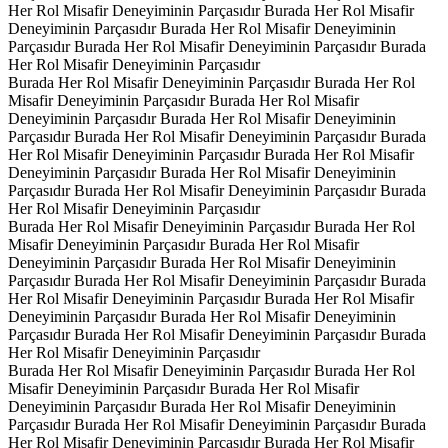
Her Rol Misafir Deneyiminin Parçasıdır
Burada Her Rol Misafir
Deneyiminin Parçasıdır
Burada Her Rol Misafir Deneyiminin
Parçasıdır
Burada Her Rol Misafir Deneyiminin Parçasıdır
Burada
Her Rol Misafir Deneyiminin Parçasıdır
Burada Her Rol Misafir Deneyiminin Parçasıdır
Burada Her Rol
Misafir Deneyiminin Parçasıdır
Burada Her Rol Misafir
Deneyiminin Parçasıdır
Burada Her Rol Misafir Deneyiminin
Parçasıdır
Burada Her Rol Misafir Deneyiminin Parçasıdır
Burada
Her Rol Misafir Deneyiminin Parçasıdır
Burada Her Rol Misafir
Deneyiminin Parçasıdır
Burada Her Rol Misafir Deneyiminin
Parçasıdır
Burada Her Rol Misafir Deneyiminin Parçasıdır
Burada
Her Rol Misafir Deneyiminin Parçasıdır
Burada Her Rol Misafir Deneyiminin Parçasıdır
Burada Her Rol
Misafir Deneyiminin Parçasıdır
Burada Her Rol Misafir
Deneyiminin Parçasıdır
Burada Her Rol Misafir Deneyiminin
Parçasıdır
Burada Her Rol Misafir Deneyiminin Parçasıdır
Burada
Her Rol Misafir Deneyiminin Parçasıdır
Burada Her Rol Misafir
Deneyiminin Parçasıdır
Burada Her Rol Misafir Deneyiminin
Parçasıdır
Burada Her Rol Misafir Deneyiminin Parçasıdır
Burada
Her Rol Misafir Deneyiminin Parçasıdır
Burada Her Rol Misafir Deneyiminin Parçasıdır
Burada Her Rol
Misafir Deneyiminin Parçasıdır
Burada Her Rol Misafir
Deneyiminin Parçasıdır
Burada Her Rol Misafir Deneyiminin
Parçasıdır
Burada Her Rol Misafir Deneyiminin Parçasıdır
Burada
Her Rol Misafir Deneyiminin Parçasıdır
Burada Her Rol Misafir