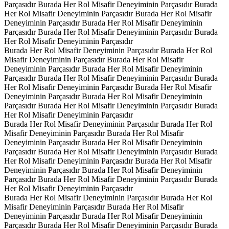
Parçasıdır
Burada Her Rol Misafir Deneyiminin Parçasıdır
Burada
Her Rol Misafir Deneyiminin Parçasıdır
Burada Her Rol Misafir
Deneyiminin Parçasıdır
Burada Her Rol Misafir Deneyiminin
Parçasıdır
Burada Her Rol Misafir Deneyiminin Parçasıdır
Burada
Her Rol Misafir Deneyiminin Parçasıdır
Burada Her Rol Misafir Deneyiminin Parçasıdır
Burada Her Rol
Misafir Deneyiminin Parçasıdır
Burada Her Rol Misafir
Deneyiminin Parçasıdır
Burada Her Rol Misafir Deneyiminin
Parçasıdır
Burada Her Rol Misafir Deneyiminin Parçasıdır
Burada
Her Rol Misafir Deneyiminin Parçasıdır
Burada Her Rol Misafir
Deneyiminin Parçasıdır
Burada Her Rol Misafir Deneyiminin
Parçasıdır
Burada Her Rol Misafir Deneyiminin Parçasıdır
Burada
Her Rol Misafir Deneyiminin Parçasıdır
Burada Her Rol Misafir Deneyiminin Parçasıdır
Burada Her Rol
Misafir Deneyiminin Parçasıdır
Burada Her Rol Misafir
Deneyiminin Parçasıdır
Burada Her Rol Misafir Deneyiminin
Parçasıdır
Burada Her Rol Misafir Deneyiminin Parçasıdır
Burada
Her Rol Misafir Deneyiminin Parçasıdır
Burada Her Rol Misafir
Deneyiminin Parçasıdır
Burada Her Rol Misafir Deneyiminin
Parçasıdır
Burada Her Rol Misafir Deneyiminin Parçasıdır
Burada
Her Rol Misafir Deneyiminin Parçasıdır
Burada Her Rol Misafir Deneyiminin Parçasıdır
Burada Her Rol
Misafir Deneyiminin Parçasıdır
Burada Her Rol Misafir
Deneyiminin Parçasıdır
Burada Her Rol Misafir Deneyiminin
Parçasıdır
Burada Her Rol Misafir Deneyiminin Parçasıdır
Burada