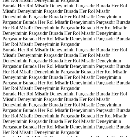
Her Rol Misafir Deneyiminin Parçasıdır
Burada Her Rol Misafir Deneyiminin Parçasıdır
Burada Her Rol
Misafir Deneyiminin Parçasıdır
Burada Her Rol Misafir
Deneyiminin Parçasıdır
Burada Her Rol Misafir Deneyiminin
Parçasıdır
Burada Her Rol Misafir Deneyiminin Parçasıdır
Burada
Her Rol Misafir Deneyiminin Parçasıdır
Burada Her Rol Misafir
Deneyiminin Parçasıdır
Burada Her Rol Misafir Deneyiminin
Parçasıdır
Burada Her Rol Misafir Deneyiminin Parçasıdır
Burada
Her Rol Misafir Deneyiminin Parçasıdır
Burada Her Rol Misafir Deneyiminin Parçasıdır
Burada Her Rol
Misafir Deneyiminin Parçasıdır
Burada Her Rol Misafir
Deneyiminin Parçasıdır
Burada Her Rol Misafir Deneyiminin
Parçasıdır
Burada Her Rol Misafir Deneyiminin Parçasıdır
Burada
Her Rol Misafir Deneyiminin Parçasıdır
Burada Her Rol Misafir
Deneyiminin Parçasıdır
Burada Her Rol Misafir Deneyiminin
Parçasıdır
Burada Her Rol Misafir Deneyiminin Parçasıdır
Burada
Her Rol Misafir Deneyiminin Parçasıdır
Burada Her Rol Misafir Deneyiminin Parçasıdır
Burada Her Rol
Misafir Deneyiminin Parçasıdır
Burada Her Rol Misafir
Deneyiminin Parçasıdır
Burada Her Rol Misafir Deneyiminin
Parçasıdır
Burada Her Rol Misafir Deneyiminin Parçasıdır
Burada
Her Rol Misafir Deneyiminin Parçasıdır
Burada Her Rol Misafir
Deneyiminin Parçasıdır
Burada Her Rol Misafir Deneyiminin
Parçasıdır
Burada Her Rol Misafir Deneyiminin Parçasıdır
Burada
Her Rol Misafir Deneyiminin Parçasıdır