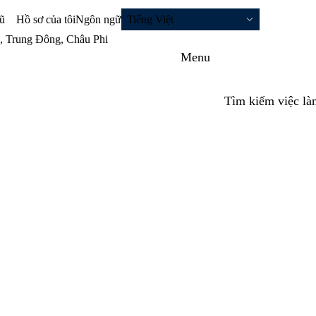
gũ
Hồ sơ của tôi
Ngôn ngữ
Tiếng Việt
u, Trung Đông, Châu Phi
Menu
Tìm kiếm việc là