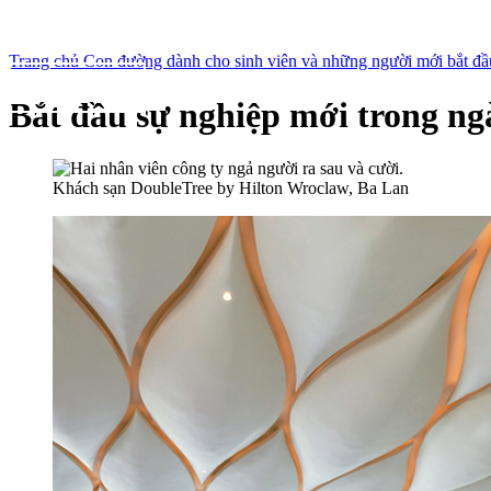
Trang chủ
Con đường dành cho sinh viên và những người mới bắt đ
Bắt đầu sự nghiệp mới trong ng
Khách sạn DoubleTree by Hilton Wroclaw, Ba Lan