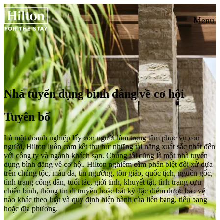
Menu
Nhà tuyển dụng bình đẳng về cơ hội
Tuyên bố
Là một doanh nghiệp lấy con người làm trọng tâm phục vụ con
người, Hilton luôn cam kết thu hút những tài năng xuất sắc nhất đến
với công ty và ngành khách sạn. Chúng tôi cũng là một nhà tuyển
dụng bình đẳng về cơ hội. Hilton nghiêm cấm phân biệt đối xử dựa
trên chủng tộc, màu da, tín ngưỡng, tôn giáo, quốc tịch, nguồn gốc,
tình trạng công dân, tuổi tác, giới tính, khuyết tật, tình trạng cựu
chiến binh, thông tin di truyền hoặc bất kỳ đặc điểm được bảo vệ
nào khác theo luật và quy định hiện hành của liên bang, tiểu bang
hoặc địa phương.