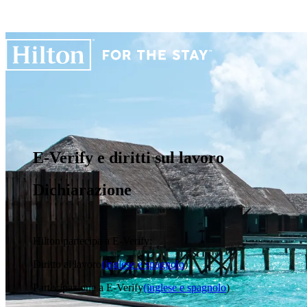
E-Verify e diritti sul lavoro
Dichiarazione
Hilton partecipa a E-Verify:
Diritto al lavoro
(inglese e spagnolo
)
Partecipazione a E-Verify
(inglese e spagnolo
)