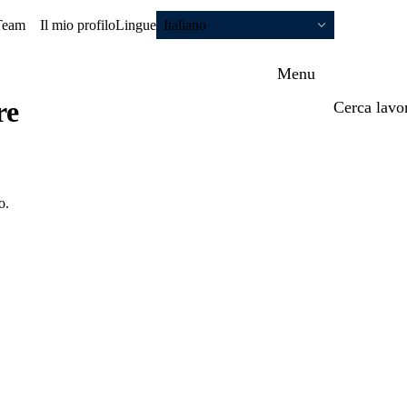
Team
Il mio profilo
Lingue
Italiano
Menu
re
Cerca lavo