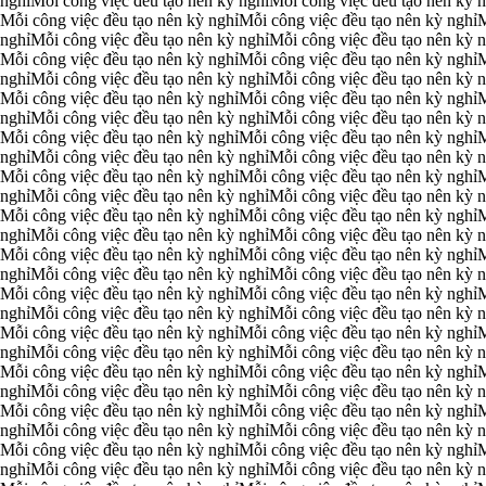
 nghỉ
Mỗi công việc đều tạo nên kỳ nghỉ
Mỗi công việc đều tạo nên kỳ n
Mỗi công việc đều tạo nên kỳ nghỉ
Mỗi công việc đều tạo nên kỳ nghỉ
M
 nghỉ
Mỗi công việc đều tạo nên kỳ nghỉ
Mỗi công việc đều tạo nên kỳ n
Mỗi công việc đều tạo nên kỳ nghỉ
Mỗi công việc đều tạo nên kỳ nghỉ
M
 nghỉ
Mỗi công việc đều tạo nên kỳ nghỉ
Mỗi công việc đều tạo nên kỳ n
Mỗi công việc đều tạo nên kỳ nghỉ
Mỗi công việc đều tạo nên kỳ nghỉ
M
 nghỉ
Mỗi công việc đều tạo nên kỳ nghỉ
Mỗi công việc đều tạo nên kỳ n
Mỗi công việc đều tạo nên kỳ nghỉ
Mỗi công việc đều tạo nên kỳ nghỉ
M
 nghỉ
Mỗi công việc đều tạo nên kỳ nghỉ
Mỗi công việc đều tạo nên kỳ n
Mỗi công việc đều tạo nên kỳ nghỉ
Mỗi công việc đều tạo nên kỳ nghỉ
M
 nghỉ
Mỗi công việc đều tạo nên kỳ nghỉ
Mỗi công việc đều tạo nên kỳ n
Mỗi công việc đều tạo nên kỳ nghỉ
Mỗi công việc đều tạo nên kỳ nghỉ
M
 nghỉ
Mỗi công việc đều tạo nên kỳ nghỉ
Mỗi công việc đều tạo nên kỳ n
Mỗi công việc đều tạo nên kỳ nghỉ
Mỗi công việc đều tạo nên kỳ nghỉ
M
 nghỉ
Mỗi công việc đều tạo nên kỳ nghỉ
Mỗi công việc đều tạo nên kỳ n
Mỗi công việc đều tạo nên kỳ nghỉ
Mỗi công việc đều tạo nên kỳ nghỉ
M
 nghỉ
Mỗi công việc đều tạo nên kỳ nghỉ
Mỗi công việc đều tạo nên kỳ n
Mỗi công việc đều tạo nên kỳ nghỉ
Mỗi công việc đều tạo nên kỳ nghỉ
M
 nghỉ
Mỗi công việc đều tạo nên kỳ nghỉ
Mỗi công việc đều tạo nên kỳ n
Mỗi công việc đều tạo nên kỳ nghỉ
Mỗi công việc đều tạo nên kỳ nghỉ
M
 nghỉ
Mỗi công việc đều tạo nên kỳ nghỉ
Mỗi công việc đều tạo nên kỳ n
Mỗi công việc đều tạo nên kỳ nghỉ
Mỗi công việc đều tạo nên kỳ nghỉ
M
 nghỉ
Mỗi công việc đều tạo nên kỳ nghỉ
Mỗi công việc đều tạo nên kỳ n
Mỗi công việc đều tạo nên kỳ nghỉ
Mỗi công việc đều tạo nên kỳ nghỉ
M
 nghỉ
Mỗi công việc đều tạo nên kỳ nghỉ
Mỗi công việc đều tạo nên kỳ n