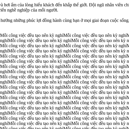
à hơi ấm của lòng hiếu khách đến khắp thế giới. Đội ngũ nhân viên chín
iển nghề nghiệp của mỗi người.
 hưởng những phúc lợi đồng hành cùng bạn ở mọi giai đoạn cuộc sống,
Mỗi công việc đều tạo nên kỳ nghỉ
Mỗi công việc đều tạo nên kỳ nghỉ
M
 nghỉ
Mỗi công việc đều tạo nên kỳ nghỉ
Mỗi công việc đều tạo nên kỳ n
Mỗi công việc đều tạo nên kỳ nghỉ
Mỗi công việc đều tạo nên kỳ nghỉ
M
 nghỉ
Mỗi công việc đều tạo nên kỳ nghỉ
Mỗi công việc đều tạo nên kỳ n
Mỗi công việc đều tạo nên kỳ nghỉ
Mỗi công việc đều tạo nên kỳ nghỉ
M
 nghỉ
Mỗi công việc đều tạo nên kỳ nghỉ
Mỗi công việc đều tạo nên kỳ n
Mỗi công việc đều tạo nên kỳ nghỉ
Mỗi công việc đều tạo nên kỳ nghỉ
M
 nghỉ
Mỗi công việc đều tạo nên kỳ nghỉ
Mỗi công việc đều tạo nên kỳ n
Mỗi công việc đều tạo nên kỳ nghỉ
Mỗi công việc đều tạo nên kỳ nghỉ
M
 nghỉ
Mỗi công việc đều tạo nên kỳ nghỉ
Mỗi công việc đều tạo nên kỳ n
Mỗi công việc đều tạo nên kỳ nghỉ
Mỗi công việc đều tạo nên kỳ nghỉ
M
 nghỉ
Mỗi công việc đều tạo nên kỳ nghỉ
Mỗi công việc đều tạo nên kỳ n
Mỗi công việc đều tạo nên kỳ nghỉ
Mỗi công việc đều tạo nên kỳ nghỉ
M
 nghỉ
Mỗi công việc đều tạo nên kỳ nghỉ
Mỗi công việc đều tạo nên kỳ n
Mỗi công việc đều tạo nên kỳ nghỉ
Mỗi công việc đều tạo nên kỳ nghỉ
M
 nghỉ
Mỗi công việc đều tạo nên kỳ nghỉ
Mỗi công việc đều tạo nên kỳ n
Mỗi công việc đều tạo nên kỳ nghỉ
Mỗi công việc đều tạo nên kỳ nghỉ
M
 nghỉ
Mỗi công việc đều tạo nên kỳ nghỉ
Mỗi công việc đều tạo nên kỳ n
Mỗi công việc đều tạo nên kỳ nghỉ
Mỗi công việc đều tạo nên kỳ nghỉ
M